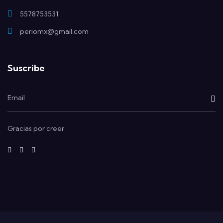
5578753531
periomx@gmail.com
Suscribe
Gracias por creer
fab
fab
fab
fa-
fa-
fa-
facebook-
instagram
x-
f
twitter