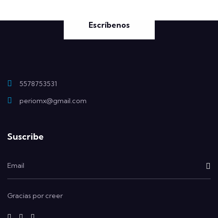
Escríbenos
5578753531
periomx@gmail.com
Suscribe
Gracias por creer
fab
fab
fab