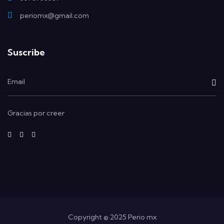
periomx@gmail.com
Suscribe
Gracias por creer
fab
fab
fab
fa-
fa-
fa-
facebook-
instagram
x-
f
twitter
Copyright © 2025 Perio mx