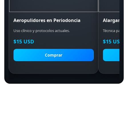
Aeropulidores en Periodoncia
Alargamie
Uso clínico y protocolos actuales.
Técnica paso a
$15 USD
$15 USD
Comprar