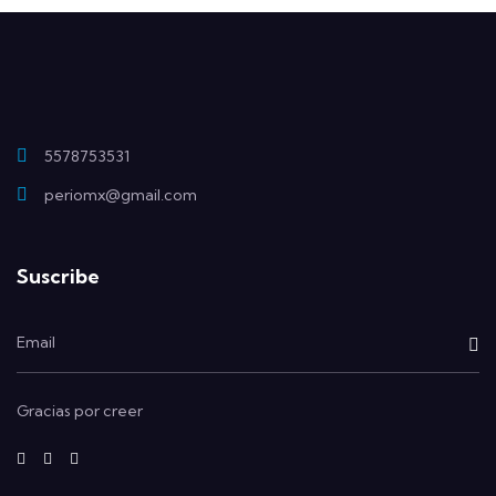
5578753531
periomx@gmail.com
Suscribe
Gracias por creer
fab
fab
fab
fa-
fa-
fa-