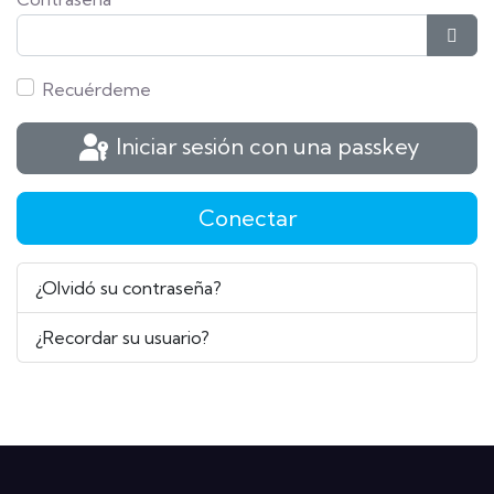
Most
Recuérdeme
Iniciar sesión con una passkey
Conectar
¿Olvidó su contraseña?
¿Recordar su usuario?