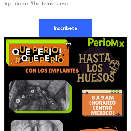
#periomx #hastaloshuesos
Inscríbete