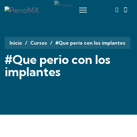
fas
fa-
magnify
glass
Inicio
Cursos
#Que perio con los implantes
#Que perio con los
implantes