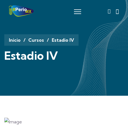
fas
fa-
magnify
glass
Inicio
Cursos
Estadio IV
Estadio IV