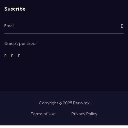
Suscribe
Gracias por creer
fab
fab
fab
fa-
fa-
fa-
facebook-
instagram
x-
f
twitter
Copyright © 2025 Perio mx
Terms of Use
Privacy Policy