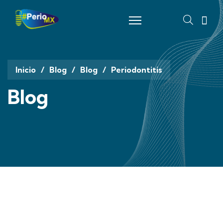
fas
fa-
magnify
glass
Inicio
Blog
Blog
Periodontitis
Blog